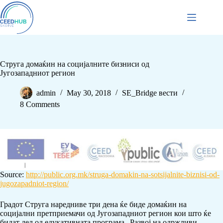
Струга домаќин на социјалните бизниси од
Југозападниот регион
admin
May 30, 2018
SE_Bridge вести
8 Comments
Source:
http://public.org.mk/struga-domakin-na-sotsijalnite-biznisi-od-
jugozapadniot-region/
Градот Струга наредниве три дена ќе биде домаќин на
социјални претприемачи од Југозападниот регион кои што ќе
бидат дел од едукативната програма „Развој на одржливи