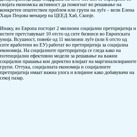
својата економска активност да помогнат во решавање на
конкретен општествен проблем или групи на луѓе – вели Елена
Хаџи Пецова менаџер на ЦЕЕД Хаб, Скопје.
Инаку, во Европа постојат 2 милиони социјални претпријатија и
истите претставуваат 10 отсто од сите бизниси во Европската
унија. Всушност, повеќе од 11 милиони луѓе (или 6 отсто од
сите вработени во ЕУ) работат во претпријатија за социјална
економија. На социјалните претпријатија се гледа како на
потенцијални ефективни модели за решавање на важни
социјални прашања кои директно влијаат на маргинализираните
групи. Оттука, социјалната економија и социјалните
претпријатија имаат важна улога и влијание како добавувачи на
секој пазар.