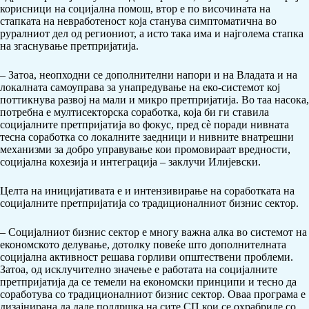
корисници на социјална помош, втор е по височината на
стапката на невработеност која станува симптоматична во
руралниот дел од региониот, а исто така има и најголема стапка
на згаснување претпријатија.
– Затоа, неопходни се дополнителни напори и на Владата и на
локалната самоуправа за унапредување на еко-системот кој
поттикнува развој на мали и микро претпријатија. Во таа насока,
потребна е мултисекторска соработка, која би ги ставила
социјалните претпријатија во фокус, пред сѐ поради нивната
тесна соработка со локалните заедници и нивните внатрешни
механизми за добро управување кои промовираат вредности,
социјална кохезија и интеграција – заклучи Илијевски.
Целта на иницијативата е и интензивирање на соработката на
социјалните претпријатија со традиционалниот бизнис сектор.
– Социјалниот бизнис сектор е многу важна алка во системот на
економското делување, дотолку повеќе што дополнителната
социјална активност решава горливи општествени проблеми.
Затоа, од исклучително значење е работата на социјалните
претпријатија да се темели на економски принципи и тесно да
соработува со традиционалниот бизнис сектор. Оваа програма е
дизајнирана да даде поддршка на сите СП кои се охрабриле со