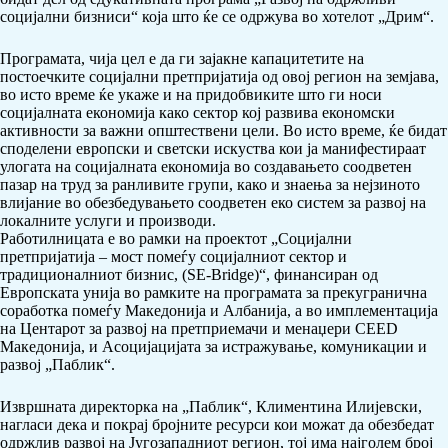
социјални бизниси“ која што ќе се одржува во хотелот „Дрим“.
Програмата, чија цел е да ги зајакне капацитетите на
постоечките социјални претпријатија од овој регион на земјава,
во исто време ќе укаже и на придобвиките што ги носи
социјалната економија како сектор кој развива економски
активности за важни општествени цели. Во исто време, ќе бидат
споделени европски и светски искуства кои ја манифестираат
улогата на социјалната економија во создавањето соодветен
пазар на труд за ранливите групи, како и знаења за нејзиното
влијание во обезбедувањето соодветен еко систем за развој на
локалните услуги и производи.
Работилницата е во рамки на проектот „Социјални
претпријатија – мост помеѓу социјалниот сектор и
традиционалниот бизнис, (SE-Bridge)“, финансиран од
Европската унија во рамките на програмата за прекугранична
соработка помеѓу Македонија и Албанија, а во имплементација
на Центарот за развој на претприемачи и менаџери CEED
Македонија, и Асоцијацијата за истражување, комуникации и
развој „Паблик“.
Извршната директорка на „Паблик“, Климентина Илијевски,
нагласи дека и покрај бројните ресурси кои можат да обезбедат
одржлив развој на Југозападниот регион, тој има најголем број