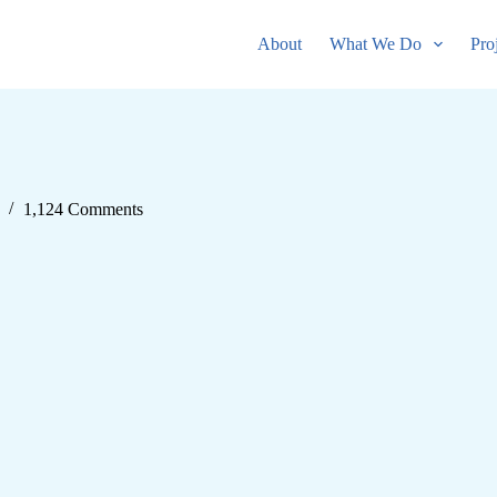
About
What We Do
Pro
1,124 Comments