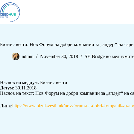
Бизнис вести: Нов Форум на добри компании за „апдејт“ на сар
admin
November 30, 2018
SE-Bridge во медиумит
Наслов на медиум: Бизнис вести
Датум: 30.11.2018
Наслов на текст: Нов Форум на добри компании за „апдејт“ на с
Линк:
https://www.biznisvesti.mk/nov-forum-na-dobri-kompanii-za-apd