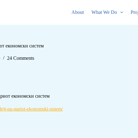
About
What We Do
Pro
иот економски систем
е
24 Comments
ариот економски систем
ejt-na-stariot-ekonomski-sistem/