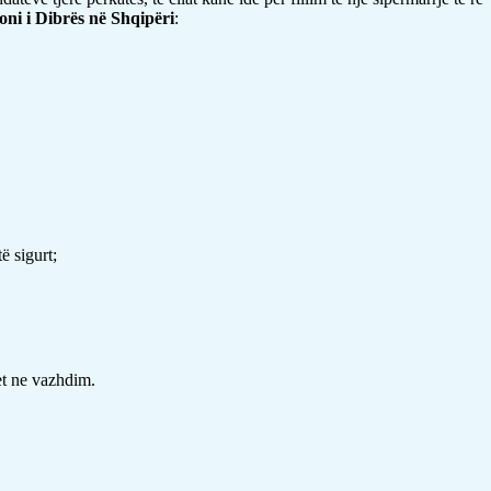
joni i Dibrës në Shqipëri
:
ë sigurt;
et ne vazhdim.