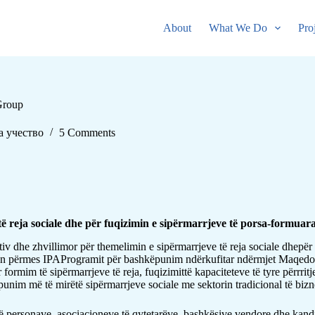
About
What We Do
Pro
Group
а учество
5 Comments
ë reja sociale dhe për fuqizimin e sipërmarrjeve të porsa-formuar
iv dhe zhvillimor për themelimin e sipërmarrjeve të reja sociale dhepë
an përmes IPAProgramit për bashkëpunim ndërkufitar ndërmjet Maqedonis
ormim të sipërmarrjeve të reja, fuqizimittë kapaciteteve të tyre përrritj
nim më të mirëtë sipërmarrjeve sociale me sektorin tradicional të bizne
ersonave, asociacioneve të qytetarëve, bashkësive vendore dhe kandidatëv