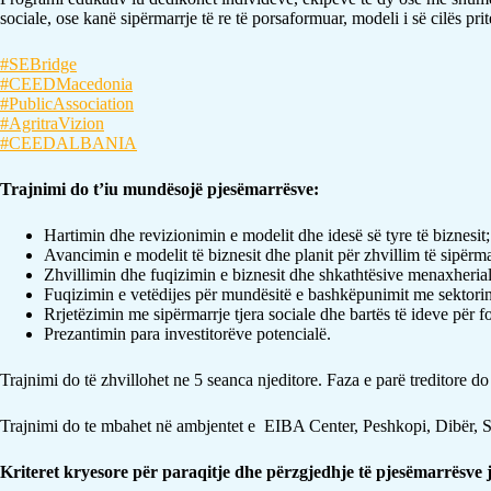
sociale, ose kanë sipërmarrje të re të porsaformuar, modeli i së cilës pr
#SEBridge
#CEEDMacedonia
#PublicAssociation
#AgritraVizion
#CEEDALBANIA
Trajnimi do t’iu mundësojë pjesëmarrësve
:
Hartimin dhe revizionimin e modelit dhe idesë së tyre të biznesit;
Avancimin e modelit të biznesit dhe planit për zhvillim të sipërm
Zhvillimin dhe fuqizimin e biznesit dhe shkathtësive menaxherial
Fuqizimin e vetëdijes për mundësitë e bashkëpunimit me sektorin 
Rrjetëzimin me sipërmarrje tjera sociale dhe bartës të ideve për f
Prezantimin para investitorëve potencialë.
Trajnimi do të zhvillohet ne 5 seanca njeditore. Faza e parë treditore do
Trajnimi do te mbahet në ambjentet e EIBA Center, Peshkopi, Dibër, S
Kriteret kryesore për paraqitje dhe përzgjedhje të pjesëmarrësve 