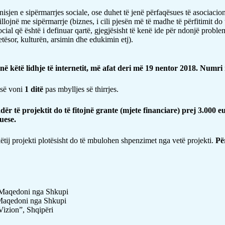
 nisjen e sipërmarrjes sociale, ose duhet të jenë përfaqësues të asociacio
fillojnë me sipërmarrje (biznes, i cili pjesën më të madhe të përfitimit do 
al që është i definuar qartë, gjegjësisht të kenë ide për ndonjë problem 
etësor, kulturën, arsimin dhe edukimin etj).
në këtë lidhje të internetit, më afat deri më
19 nentor
2018.
Numri i
 së voni
1 ditë
pas mbylljes së thirrjes.
të projektit do të fitojnë grante (mjete financiare) prej 3.000 euro
tuese
.
ëtij projekti plotësisht do të mbulohen shpenzimet nga vetë projekti.
Pë
 Maqedoni nga Shkupi
 Maqedoni nga Shkupi
 Vizion”, Shqipëri