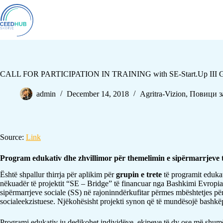
CALL FOR PARTICIPATION IN TRAINING with SE-Start.Up III 
admin
December 14, 2018
Agritra-Vizion
,
Повици з
Source:
Link
Program edukativ dhe zhvillimor për themelimin e sipërmarrjeve t
Është shpallur thirrja për aplikim për
grupin e trete
të programit edukat
nëkuadër të projektit “SE – Bridge” të financuar nga Bashkimi Evropi
sipërmarrjeve sociale (SS) në rajoninndërkufitar përmes mbështetjes për f
socialeekzistuese. Njëkohësisht projekti synon që të mundësojë bashkëpu
Programi edukativ iu dedikohet individëve, ekipeve të dy ose më shumë p