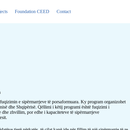
jects
Foundation CEED
Contact
a
r fuqizimin e sipërmarrjeve të porsaformuara. Ky program organizohet
ë dhe Shqipërisë. Qëllimi i këtij programi është fuqizimi i
e dhe zhvillim, por edhe i kapaciteteve të sipërmarrjeve
sit.
e tjerë përkatës, të cilat kanë ide për fillim të një sipërmarrje të re