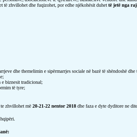
itet të zhvillohet dhe fuqizohet, por edhe njëkohësit duhet
të jetë nga ra
arrjeve dhe themelimin e sipërmarrjes sociale në bazë të shëndoshë dhe t
e;
e biznesit tradicional;
ormim të tyre;
 te zhvillohet më
20-21-22 nentor 2018
dhe faza e dyte dyditore ne dit
hqipëri.
janë
: