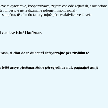
neve të qytetarëve, kooperativave, zejtarë ose odë zejtarësh, asociacione
ta riinvestojë në realizimin e ndonjë misioni social);
shoqëror, të cilin do ta targetojnë përmesaktiviteteve të veta
 vendeve është i kufizuar
.
sh, të cilat do të duhet t’i shfrytëzojnë për zhvillim të
r këtë arsye pjesëmarrësit e përzgjedhur nuk paguajnë asnjë