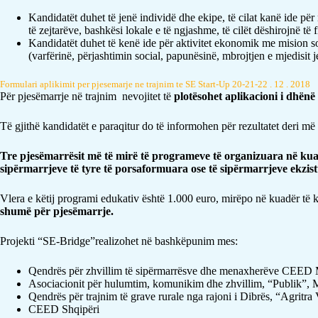
Kandidatët duhet të jenë individë dhe ekipe, të cilat kanë ide për
të zejtarëve, bashkësi lokale e të ngjashme, të cilët dëshirojnë të 
Kandidatët duhet të kenë ide për aktivitet ekonomik me mision soci
(varfërinë, përjashtimin social, papunësinë, mbrojtjen e mjedisit j
Formulari aplikimit per pjesemarje ne trajnim te SE Start-Up 20-21-22 . 12 . 2018
Për pjesëmarrje në trajnim nevojitet të
plotësohet aplikacioni i dhënë 
Të gjithë kandidatët e paraqitur do të informohen për rezultatet deri më
Tre pjesëmarrësit më të mirë të programeve të organizuara në kuadër 
sipërmarrjeve të tyre të porsaformuara ose të sipërmarrjeve ekzis
Vlera e këtij programi edukativ është 1.000 euro, mirëpo në kuadër të k
shumë për pjesëmarrje
.
Projekti “SE-Bridge”realizohet në bashkëpunim mes:
Qendrës për zhvillim të sipërmarrësve dhe menaxherëve CEED
Asociacionit për hulumtim, komunikim dhe zhvillim, “Publik”,
Qendrës për trajnim të grave rurale nga rajoni i Dibrës, “Agritra
CEED Shqipëri