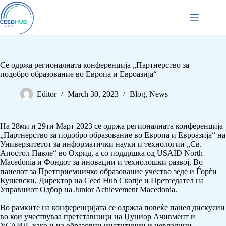
Се одржа регионалната конференција „Партнерство за
подобро образование во Европа и Евроазија“
Editor
March 30, 2023
Blog
,
News
На 28ми и 29ти Март 2023 се одржа регионалната конференција
„Партнерство за подобро образование во Европа и Евроазија“ на
Универзитетот за информатички науки и технологии „Св.
Апостол Павле“ во Охрид, а со поддршка од
USAID North
Macedonia
и
Фондот за иновации и технолошки развој
. Во
панелот за Претприемничко образование учество зеде и Ѓорѓи
Кушевски, Директор на
Ceed Hub
Скопје и Претседател на
Управниот Одбор на
Junior Achievement Macedonia
.
Во рамките на конференцијата се одржаа повеќе панел дискусии
во кои учествуваа претставници на Џуниор Ачивмент и
УСАИД, како и на образовни институции и невладини