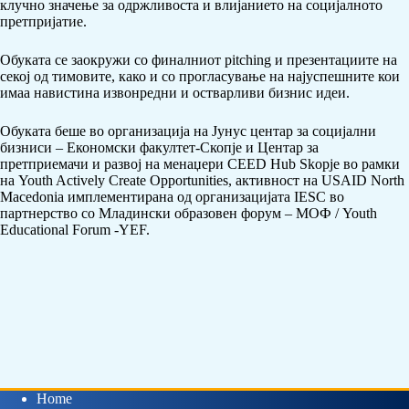
клучно значење за одржливоста и влијанието на социјалното
претпријатие.
Обуката се заокружи со финалниот pitching и презентациите на
секој од тимовите, како и со прогласување на најуспешните кои
имаа навистина извонредни и остварливи бизнис идеи.
Обуката беше во организација на Јунус центар за социјални
бизниси – Економски факултет-Скопје и Центар за
претприемачи и развој на менаџери CEED Hub Skopje во рамки
на Youth Actively Create Opportunities, aктивност на USAID North
Macedonia имплементирана oд организацијата IESC во
партнерство со Младински образовен форум – МОФ / Youth
Educational Forum -YEF.
Home