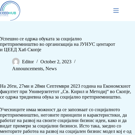
Успешно се одржа обуката за социјално
претприемништво во организација на ЈУНУС центарот
и ЦЕЕД Хаб Скопје
Editor
October 2, 2023
Announcements
,
News
На 26ти, 27ми и 28ми Септември 2023 година на Економскиот
факултет при Универзитетот „Св. Кирил и Методиј“ во Скопје,
се одржа тридневна обука за социјално претприемништво.
Учесниците имаа можност да се запознаат со социјалното
претприемништво, неговите принципи и карактеристики, да
работат на развој на своите социјални бизнис идеи, како и да
видат примери за социјални бизниси. Исто така, заедно со
менторите работеа на развој на социјален бизнис модел кој е од