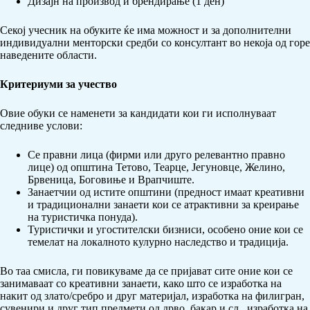
Дизајн на производ и брендирање (1 ден)
Секој учесник на обуките ќе има можност и за дополнителни
индивидуални менторски средби со консултант во некоја од горе
наведените области.
Критериуми за учество
Овие обуки се наменети за кандидати кои ги исполнуваат
следниве услови:
Се правни лица (фирми или друго релевантно правно
лице) од општина Тетово, Теарце, Јегуновце, Желино,
Брвеница, Боговиње и Врапчиште.
Занаетчии од истите општини (предност имаат креативни
и традиционални занаети кои се атрактивни за креирање
на туристичка понуда).
Туристички и угостителски бизниси, особено оние кои се
темелат на локалното кулурно наследство и традиција.
Во таа смисла, ги повикуваме да се пријават сите оние кои се
занимаваат со креативни занаети, како што се изработка на
накит од злато/сребро и друг материјал, изработка на филигран,
сувенири и друг тип предмети од дрво, бакар и сл., изработка на