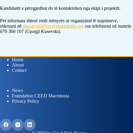
Kandidatët e përzgjedhur do të kontaktohen nga ekipi i projektit.
Për informata shtesë rreth mënyrës së organizimit të trajnimeve,
shkruani në
gkusevski@ceed-macedonia.org
ose telefononi në numrin
076 360 107 (Gjorgji Kusevski).
Home
About
Contact
News
Foundation CEED Macedonia
Privacy Policy