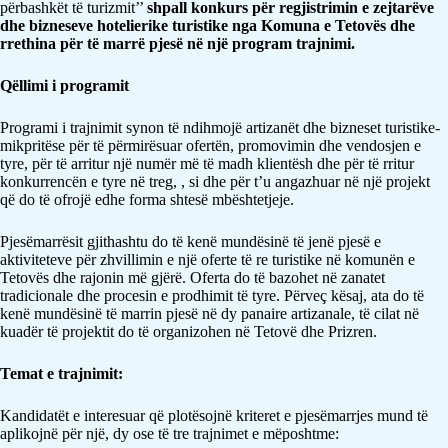
përbashkët të turizmit’’
shpall konkurs për regjistrimin e zejtarëve
dhe bizneseve hotelierike turistike nga Komuna e Tetovës dhe
rrethina për të marrë pjesë në një program trajnimi.
Qëllimi i programit
Programi i trajnimit synon të ndihmojë artizanët dhe bizneset turistike-
mikpritëse për të përmirësuar ofertën, promovimin dhe vendosjen e
tyre, për të arritur një numër më të madh klientësh dhe për të rritur
konkurrencën e tyre në treg, , si dhe për t’u angazhuar në një projekt
që do të ofrojë edhe forma shtesë mbështetjeje.
Pjesëmarrësit gjithashtu do të kenë mundësinë të jenë pjesë e
aktiviteteve për zhvillimin e një oferte të re turistike në komunën e
Tetovës dhe rajonin më gjërë. Oferta do të bazohet në zanatet
tradicionale dhe procesin e prodhimit të tyre. Përveç kësaj, ata do të
kenë mundësinë të marrin pjesë në dy panaire artizanale, të cilat në
kuadër të projektit do të organizohen në Tetovë dhe Prizren.
Temat e trajnimit:
Kandidatët e interesuar që plotësojnë kriteret e pjesëmarrjes mund të
aplikojnë për një, dy ose të tre trajnimet e mëposhtme: