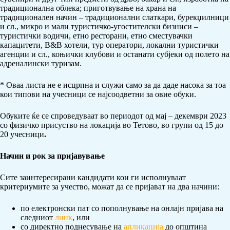
традиционална облека; приготвување на храна на
традиционален начин – традиционални слаткари, бурекџилници
и сл., микро и мали туристичко-угостителски бизниси –
туристички водичи, етно ресторани, етно сместувачки
капацитети, B&B хотели, тур оператори, локални туристички
агенции и сл., коњички клубови и останати субјеки од полето на
адреналински туризам.
* Оваа листа не е исцрпна и служи само за да даде насока за тоа
кои типови на учесници се најсоодветни за овие обуки.
Обуките ќе се спроведуваат во периодот од мај – декември 2023
со физичко присуство на локација во Тетово, во групи од 15 до
20 учесници
.
Начин и рок за пријавување
Сите заинтересирани кандидати кои ги исполнуваат
критериумите за учество, можат да се пријават на два начини:
по електронски пат со пополнување на онлајн пријава на
следниот
линк
, или
со директно поднесување на
апликација
до општина