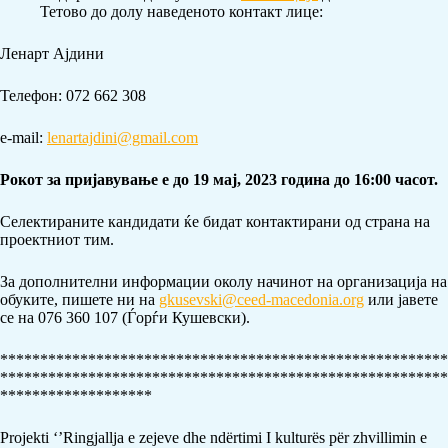
Тетово до долу наведеното контакт лице:
Ленарт Ајдини
Телефон: 072 662 308
e-mail:
lenartajdini@gmail.com
Рокот за пријавување е до 19 мај, 2023 година до 16:00 часот.
Селектираните кандидати ќе бидат контактирани од страна на
проектниот тим.
За дополнителни информации околу начинот на организација на
обуките, пишете ни на
gkusevski@ceed-macedonia.org
или јавете
се на 076 360 107 (Ѓорѓи Кушевски).
********************************************************
********************************************************
*******************
Projekti ‘’Ringjallja e zejeve dhe ndërtimi I kulturës për zhvillimin e