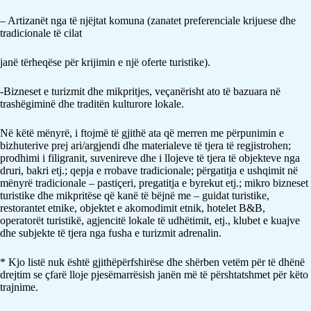
– Artizanët nga të njëjtat komuna (zanatet preferenciale krijuese dhe
tradicionale të cilat
janë tërheqëse për krijimin e një oferte turistike).
-Bizneset e turizmit dhe mikpritjes, veçanërisht ato të bazuara në
trashëgiminë dhe traditën kulturore lokale.
Në këtë mënyrë, i ftojmë të gjithë ata që merren me përpunimin e
bizhuterive prej ari/argjendi dhe materialeve të tjera të regjistrohen;
prodhimi i filigranit, suvenireve dhe i llojeve të tjera të objekteve nga
druri, bakri etj.; qepja e rrobave tradicionale; përgatitja e ushqimit në
mënyrë tradicionale – pastiçeri, pregatitja e byrekut etj.; mikro bizneset
turistike dhe mikpritëse që kanë të bëjnë me – guidat turistike,
restorantet etnike, objektet e akomodimit etnik, hotelet B&B,
operatorët turistikë, agjencitë lokale të udhëtimit, etj., klubet e kuajve
dhe subjekte të tjera nga fusha e turizmit adrenalin.
* Kjo listë nuk është gjithëpërfshirëse dhe shërben vetëm për të dhënë
drejtim se çfarë lloje pjesëmarrësish janën më të përshtatshmet për këto
trajnime.