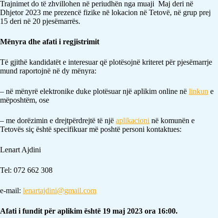
Trajnimet do të zhvillohen në periudhën nga muaji Maj deri në
Dhjetor 2023 me prezencë fizike në lokacion në Tetovë, në grup prej
15 deri në 20 pjesëmarrës.
Mënyra dhe afati i regjistrimit
Të gjithë kandidatët e interesuar që plotësojnë kriteret për pjesëmarrje
mund raportojnë në dy mënyra:
– në mënyrë elektronike duke plotësuar një aplikim online në
linkun
e
mëposhtëm, ose
– me dorëzimin e drejtpërdrejtë të një
aplikacioni
në komunën e
Tetovës siç është specifikuar më poshtë personi kontaktues:
Lenart Ajdini
Tel: 072 662 308
e-mail:
lenartajdini@gmail.com
Afati i fundit për aplikim është 19 maj 2023 ora 16:00.