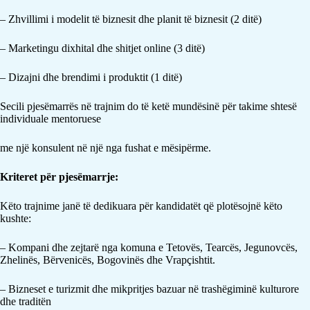
– Zhvillimi i modelit të biznesit dhe planit të biznesit (2 ditë)
– Marketingu dixhital dhe shitjet online (3 ditë)
– Dizajni dhe brendimi i produktit (1 ditë)
Secili pjesëmarrës në trajnim do të ketë mundësinë për takime shtesë
individuale mentoruese
me një konsulent në një nga fushat e mësipërme.
Kriteret për pjesëmarrje:
Këto trajnime janë të dedikuara për kandidatët që plotësojnë këto
kushte:
– Kompani dhe zejtarë nga komuna e Tetovës, Tearcës, Jegunovcës,
Zhelinës, Bërvenicës, Bogovinës dhe Vrapçishtit.
– Bizneset e turizmit dhe mikpritjes bazuar në trashëgiminë kulturore
dhe traditën