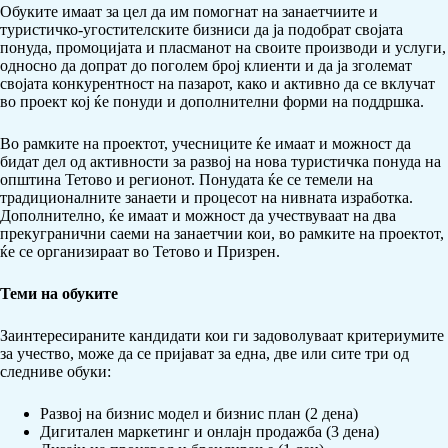
Обуките имаат за цел да им помогнат на занаетчиите и
туристичко-угостителските бизниси да ја подобрат својата
понуда, промоцијата и пласманот на своите производи и услуги,
односно да допрат до поголем број клиенти и да ја зголемат
својата конкурентност на пазарот, како и активно да се вклучат
во проект кој ќе понуди и дополнителни форми на поддршка.
Во рамките на проектот, учесниците ќе имаат и можност да
бидат дел од активности за развој на нова туристичка понуда на
општина Тетово и регионот. Понудата ќе се темели на
традиционалните занаети и процесот на нивната изработка.
Дополнително, ќе имаат и можност да учествуваат на два
прекугранични саеми на занаетчии кои, во рамките на проектот,
ќе се организираат во Тетово и Призрен.
Теми на обуките
Заинтересираните кандидати кои ги задоволуваат критериумите
за учество, може да се пријават за една, две или сите три од
следниве обуки:
Развој на бизнис модел и бизнис план (2 дена)
Дигитален маркетинг и онлајн продажба (3 дена)