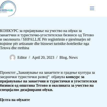
КОНКУРС за пријавување на учество на обуки за
занаетчии и туристичко-угостителски бизниси од Тетово
и околината / SHPALLJE Për regjistrimin e pjesëmarjes në
trajnime për artizanate dhe bizneset turistike-hotelierike nga
Tetova dhe rrethina
Editor
April 20, 2023
Blog
,
News
Проектот „Заживување на занаетите и градење култура за
заеднички туристички развој“ објавува
конкурс за
пријавување на занаетчии и туристички и угостителски
бизниси од општина Тетово и околината за учество на
специјално дизајнирани обуки.
Целта на обуките