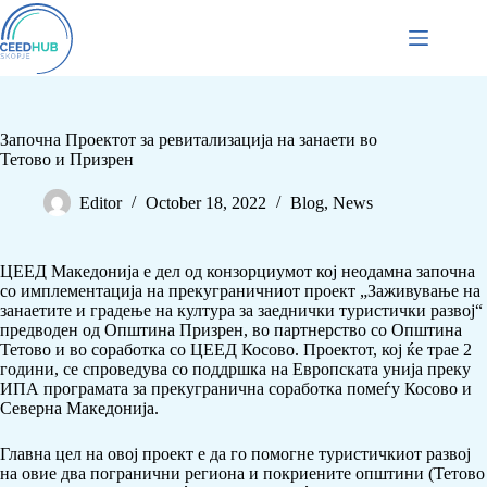
Започна Проектот за ревитализација на занаети во
Тетово и Призрен
Editor
October 18, 2022
Blog
,
News
ЦЕЕД Македонија е дел од конзорциумот кој неодамна започна
со имплементација на прекуграничниот проект „Заживување на
занаетите и градење на култура за заеднички туристички развој“
предводен од Општина Призрен, во партнерство со Општина
Тетово и во соработка со ЦЕЕД Косово. Проектот, кој ќе трае 2
години, се спроведува со поддршка на Европската унија преку
ИПА програмата за прекугранична соработка помеѓу Косово и
Северна Македонија.
Главна цел на овој проект е да го помогне туристичкиот развој
на овие два погранични региона и покриените општини (Тетово