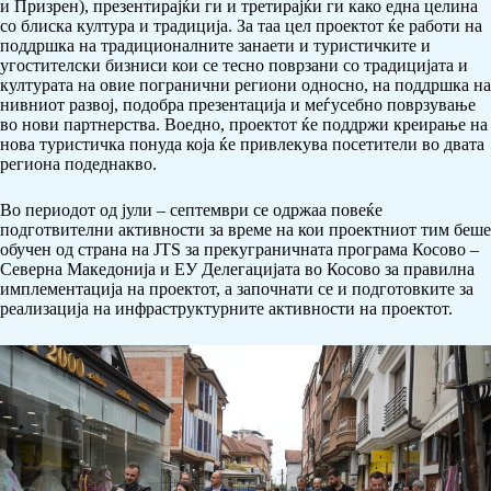
и Призрен), презентирајќи ги и третирајќи ги како една целина
со блиска култура и традиција. За таа цел проектот ќе работи на
поддршка на традиционалните занаети и туристичките и
угостителски бизниси кои се тесно поврзани со традицијата и
културата на овие погранични региони односно
,
на поддршка на
нивниот развој, подобра презентација и меѓусебно поврзување
во нови партнерства. Воедно, проектот ќе поддржи креирање на
нова туристичка понуда која ќе привлекува посетители во двата
региона подеднакво.
Во периодот од јули – септември се одржаа повеќе
подготвителни активности за време на кои проектниот тим беше
обучен од страна на
JTS
за прекуграничната програма
Косово –
Северна Македонија и ЕУ Делегацијата во Косово за правилна
имплементација на проектот, а започнати се и подготовките за
реализација на инфраструктурните активности на проектот.