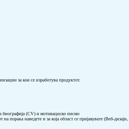
низации за кои се изработува продуктот.
а биографија (CV) и мотивациско писмо
на порака наведете и за која област се пријавувате (Веб-дизајн,