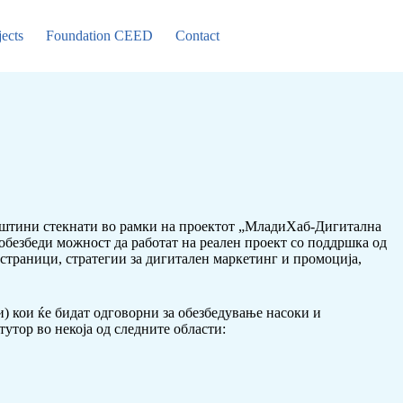
jects
Foundation CEED
Contact
вештини стекнати во рамки на проектот „МладиХаб-Дигитална
 обезбеди можност да работат на реален проект со поддршка од
-страници, стратегии за дигитален маркетинг и промоција,
) кои ќе бидат одговорни за обезбедување насоки и
утор во некоја од следните области: