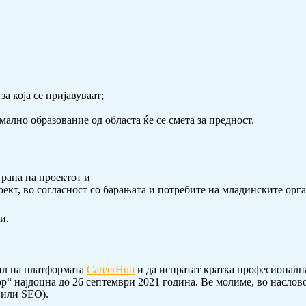
а која се пријавуваат;
ално образование од областа ќе се смета за предност.
трана на проектот и
оект, во согласност со барањата и потребите на младинските орга
и.
ил на платформата
CareerHub
и да испратат кратка професионалн
“ најдоцна до 26 септември 2021 година. Ве молиме, во насловот 
 или SEO).