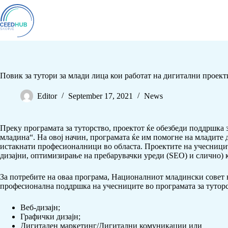
Повик за тутори за млади лица кои работат на дигитални проект
Editor
September 17, 2021
News
Преку програмата за туторство, проектот ќе обезбеди поддршка
младина“. На овој начин, програмата ќе им помогне на младите 
истакнати професионалници во областа. Проектите на учесниците
дизајни, оптимизирање на пребарувачки уреди (SEO) и слично) к
За потребите на оваа програма, Националниот младински совет н
професионална поддршка на учесниците во програмата за туторст
Веб-дизајн;
Графички дизајн;
Дигитален маркетинг/Дигитални комуникации или