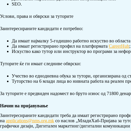
SEO.
Услови, права и обврски за туторите
Заинтересираните кандидати е потребно:
Да имаат најмалку 5-годишно работно искуство во областа з
Да имаат регистрирано профил на платформата
CareerHub
;
Искуство како тутор или инструктор во програми за неформ
Туторите ќе ги имаат следниве обврски:
Учество во еднодневна обука за тутори, организирана од с
Туторство на 6 млади лица во нивната работа на реален пр
За туторите е предвиден надомест во бруто износ од 71800 денар
Начин на пријавување
Заинтересираните кандидати треба да имаат регистрирано проф
на
applications@nms.org.mk
со наслов „МладиХаб-Пријава за тутор
графички дизајн, Дигитален маркетинг/дигитални комуникации