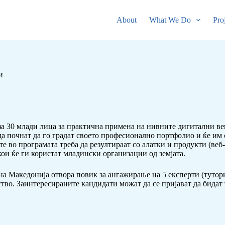
About
What We Do
Pro
и
 за 30 млади лица за практична примена на нивните дигитални 
да почнат да го градат своето професионално портфолио и ќе им
 во програмата треба да резултираат со алатки и продукти (веб
ои ќе ги користат младински организации од земјата.
а Македонија отвора повик за ангажирање на 5 експерти (тутори
во. Заинтересираните кандидати можат да се пријават да бидат т