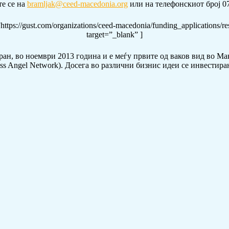
те се на
bramljak@ceed-macedonia.org
или на телефонскиот број 07
ttps://gust.com/organizations/ceed-macedonia/funding_applications/re
target=”_blank” ]
н, во ноември 2013 година и е меѓу првите од ваков вид во Мак
s Angel Network). Досега во различни бизнис идеи се инвестиран