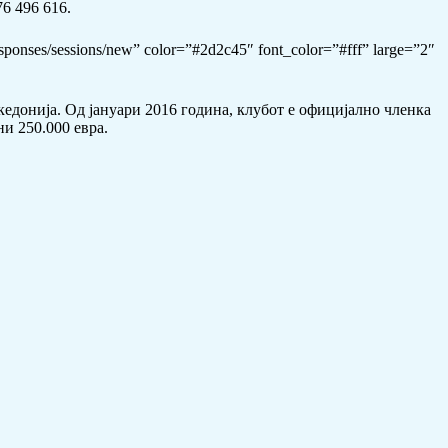
6 496 616.
sponses/sessions/new” color=”#2d2c45″ font_color=”#fff” large=”2″
едонија. Од јануари 2016 година, клубот е официјално членка
и 250.000 евра.