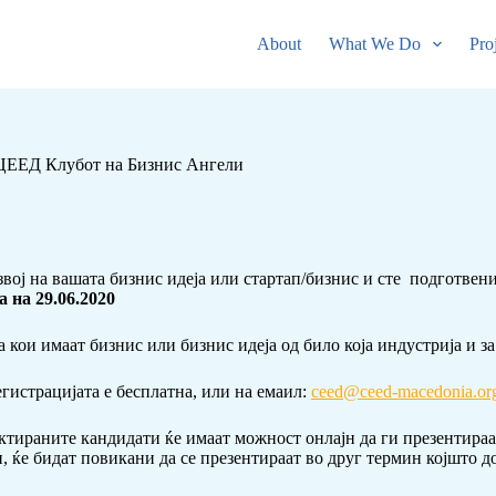
About
What We Do
Pro
д ЦЕЕД Клубот на Бизнис Ангели
вој на вашата бизнис идеја или стартап/бизнис и сте подготвен
 на 29.06.2020
а кои имаат бизнис или бизнис идеја од било која индустрија и 
регистрацијата е бесплатна, или на емаил:
ceed@ceed-macedonia.or
ктираните кандидати ќе имаат можност онлајн да ги презентираа
, ќе бидат повикани да се презентираат во друг термин којшто д