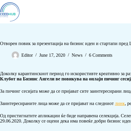
Отворен повик за презентација на бизнис идеи и стартапи пре
Editor
June 17, 2020
News
6 Comments
Доколку карантинскиот период го искористивте креативно за раз
Клубот на Бизнис Ангели ве повикува на онлајн пичинг сесија
За пичинг сесијата може да се пријават сите заинтересирани лиц
Заинтересираните лица може да се пријават на следниот
линк
, 
Од пристигнатите апликации ќе биде направена селекција. Селе
29.06.2020. Доколку се оцени дека има повеќе добри бизнис идеи