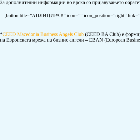
За дополнителни информации во врска со пријавувањето обрате
[button title=”АПЛИЦИРАЈ!” icon=”” icon_position=”right” link=”h
*
CEED Macedonia Business Angels Club
(CEED BA Club) е формира
на Еврoпската мрежа на бизнис ангели – EBAN (European Busines